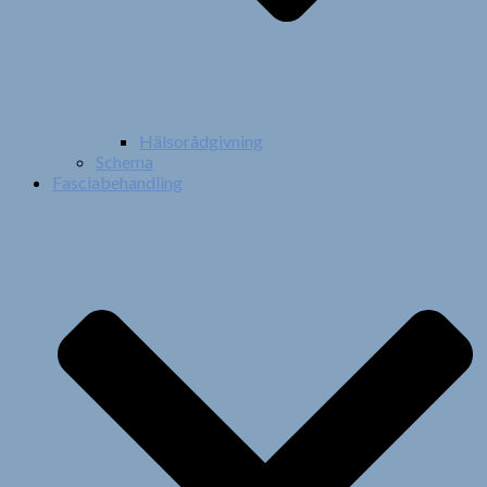
Hälsorådgivning
Schema
Fasciabehandling