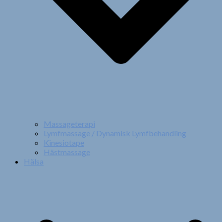
Massageterapi
Lymfmassage / Dynamisk Lymfbehandling
Kinesiotape
Hästmassage
Hälsa