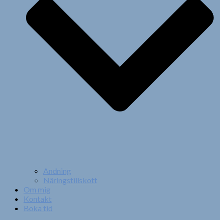
Andning
Näringstillskott
Om mig
Kontakt
Boka tid