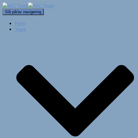
Slå på/av navigering
Hem
Yoga